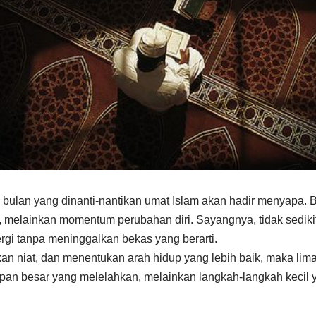
, bulan yang dinanti-nantikan umat Islam akan hadir menyapa. 
, melainkan momentum perubahan diri. Sayangnya, tidak sedik
ergi tanpa meninggalkan bekas yang berarti.
skan niat, dan menentukan arah hidup yang lebih baik, maka l
apan besar yang melelahkan, melainkan langkah-langkah kecil