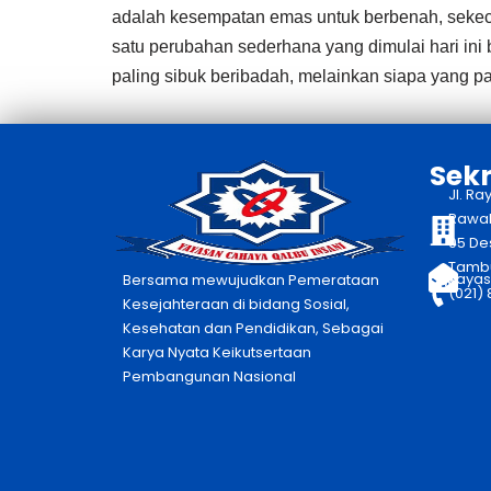
adalah kesempatan emas untuk berbenah, sekeci
satu perubahan sederhana yang dimulai hari in
paling sibuk beribadah, melainkan siapa yang p
Sekr
Jl. Ra
Rawaka
05 De
Tambu
yayas
Bersama mewujudkan Pemerataan
(021)
Kesejahteraan di bidang Sosial,
Kesehatan dan Pendidikan, Sebagai
Karya Nyata Keikutsertaan
Pembangunan Nasional