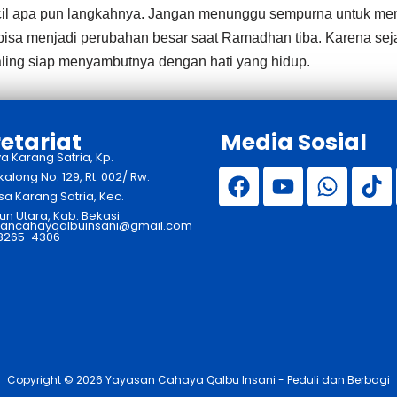
l apa pun langkahnya. Jangan menunggu sempurna untuk memula
i bisa menjadi perubahan besar saat Ramadhan tiba. Karena se
aling siap menyambutnya dengan hati yang hidup.
etariat
Media Sosial
ya Karang Satria, Kp.
long No. 129, Rt. 002/ Rw.
sa Karang Satria, Kec.
n Utara, Kab. Bekasi
ancahayqalbuinsani@gmail.com
 8265-4306
Copyright © 2026 Yayasan Cahaya Qalbu Insani - Peduli dan Berbagi