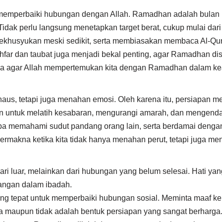
memperbaiki hubungan dengan Allah. Ramadhan adalah bulan i
idak perlu langsung menetapkan target berat, cukup mulai dari
ekhusyukan meski sedikit, serta membiasakan membaca Al-Qur’
ighfar dan taubat juga menjadi bekal penting, agar Ramadhan di
rdoa agar Allah mempertemukan kita dengan Ramadhan dalam ke
, tetapi juga menahan emosi. Oleh karena itu, persiapan ment
untuk melatih kesabaran, mengurangi amarah, dan mengendalik
 memahami sudut pandang orang lain, serta berdamai dengan d
makna ketika kita tidak hanya menahan perut, tetapi juga menja
dari luar, melainkan dari hubungan yang belum selesai. Hati y
angan dalam ibadah.
g tepat untuk memperbaiki hubungan sosial. Meminta maaf kepa
ja maupun tidak adalah bentuk persiapan yang sangat berharga.