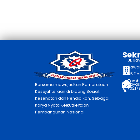
Sekr
Jl. Ra
Rawaka
05 De
Tambu
yayas
Bersama mewujudkan Pemerataan
(021)
Kesejahteraan di bidang Sosial,
Kesehatan dan Pendidikan, Sebagai
Karya Nyata Keikutsertaan
Pembangunan Nasional