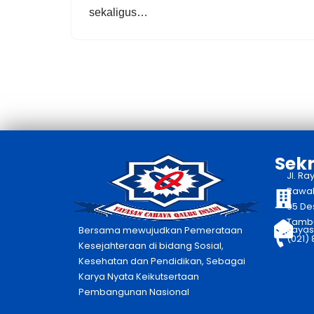
sekaligus…
Sekr
Jl. Ra
Rawaka
05 De
Tambu
yayas
Bersama mewujudkan Pemerataan
(021)
Kesejahteraan di bidang Sosial,
Kesehatan dan Pendidikan, Sebagai
Karya Nyata Keikutsertaan
Pembangunan Nasional