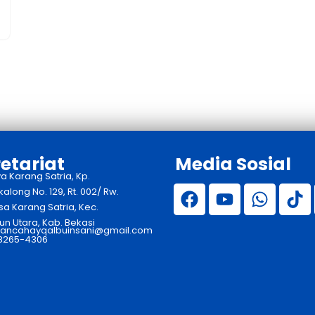
etariat
Media Sosial
ya Karang Satria, Kp.
long No. 129, Rt. 002/ Rw.
sa Karang Satria, Kec.
n Utara, Kab. Bekasi
ancahayqalbuinsani@gmail.com
 8265-4306