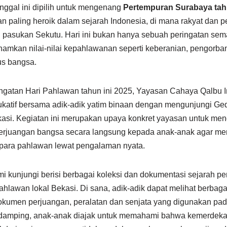
anggal ini dipilih untuk mengenang
Pertempuran Surabaya tah
an paling heroik dalam sejarah Indonesia, di mana rakyat dan 
 pasukan Sekutu. Hari ini bukan hanya sebuah peringatan sem
kan nilai-nilai kepahlawanan seperti keberanian, pengorbana
us bangsa.
ngatan Hari Pahlawan tahun ini 2025, Yayasan Cahaya Qalbu 
ukatif bersama adik-adik yatim binaan dengan mengunjungi 
asi. Kegiatan ini merupakan upaya konkret yayasan untuk me
rjuangan bangsa secara langsung kepada anak-anak agar me
para pahlawan lewat pengalaman nyata.
 kunjungi berisi berbagai koleksi dan dokumentasi sejarah pe
hlawan lokal Bekasi. Di sana, adik-adik dapat melihat berbag
, dokumen perjuangan, peralatan dan senjata yang digunakan p
ndamping, anak-anak diajak untuk memahami bahwa kemerdeka