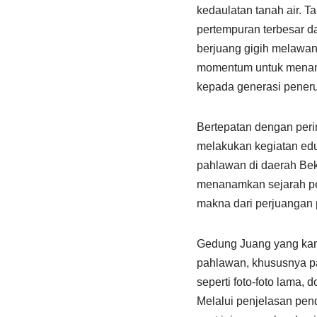
kedaulatan tanah air. T
pertempuran terbesar d
berjuang gigih melawan
momentum untuk menanam
kepada generasi pener
Bertepatan dengan peri
melakukan kegiatan ed
pahlawan di daerah Bek
menanamkan sejarah pe
makna dari perjuangan 
Gedung Juang yang kami
pahlawan, khususnya pa
seperti foto-foto lama
Melalui penjelasan pe