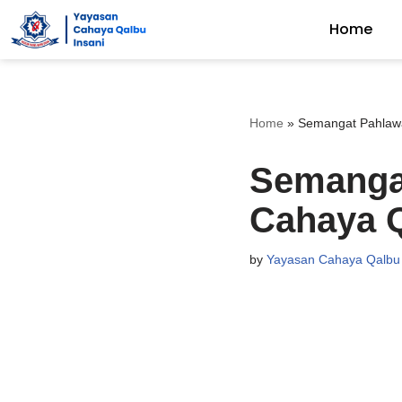
Home
Skip
to
content
Home
»
Semangat Pahlawa
Semanga
Cahaya 
by
Yayasan Cahaya Qalbu 