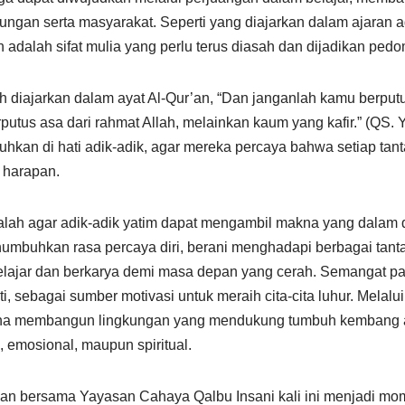
kungan serta masyarakat. Seperti yang diajarkan dalam ajaran
adalah sifat mulia yang perlu terus diasah dan dijadikan ped
 diajarkan dalam ayat Al-Qur’an, “Dan janganlah kamu berputus
utus asa dari rahmat Allah, melainkan kaum yang kafir.” (QS. 
buhkan di hati adik-adik, agar mereka percaya bahwa setiap tan
 harapan.
lah agar adik-adik yatim dapat mengambil makna yang dalam da
buhkan rasa percaya diri, berani menghadapi berbagai tantan
elajar dan berkarya demi masa depan yang cerah. Semangat pa
i, sebagai sumber motivasi untuk meraih cita-cita luhur. Melalui
usaha membangun lingkungan yang mendukung tumbuh kembang 
k, emosional, maupun spiritual.
an bersama Yayasan Cahaya Qalbu Insani kali ini menjadi mo