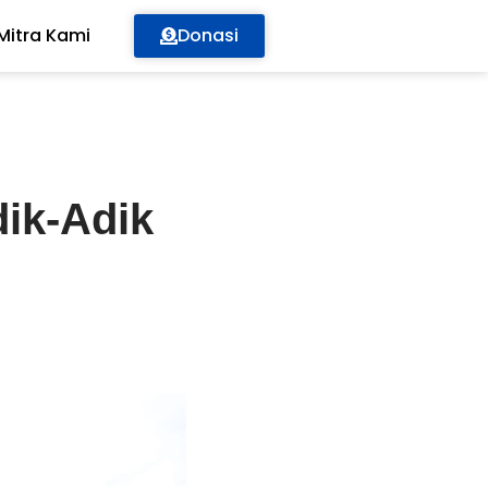
Mitra Kami
Donasi
ik-Adik