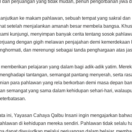
il dari perjuangan yang tidak mudah, penuh pengorbanan jiwa d
dilanjutkan ke makam pahlawan, sebuah tempat yang sakral dan
rahat setelah menjalankan amanah besar membela bangsa. Kh
ami kunjungi, menyimpan banyak cerita tentang sosok pahlawa
berjuang dengan gigih melawan penjajahan demi kemerdekaan I
enghormati, dan merenungi sebagai tanda penghargaan atas ja
 memberikan pelajaran yang dalam bagi adik-adik yatim. Mereka
 menghadapi tantangan, semangat pantang menyerah, serta rasa 
anian para pahlawan yang rela berkorban demi masa depan ban
 semangat yang sama dalam kehidupan sehari-hari, walaup
eterbatasan.
ta ini, Yayasan Cahaya Qalbu Insani ingin mengajarkan bahwa
ahlawan di kehidupan mereka sendiri. Pahlawan tidak selalu h
uga dapat diwujudkan melalui perjuangan dalam belajar, memb