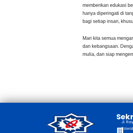
memberikan edukasi ber
hanya diperingati di t
bagi setiap insan, khu
Mari kita semua mengamb
dan kebangsaan. Dengan
mulia, dan siap menge
Sekr
Jl. Ra
Rawaka