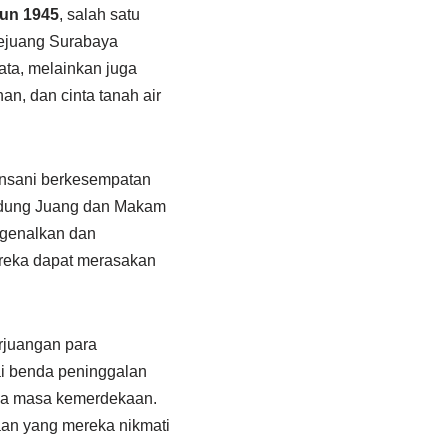
un 1945
, salah satu
pejuang Surabaya
ata, melainkan juga
n, dan cinta tanah air
Insani berkesempatan
Gedung Juang dan Makam
ngenalkan dan
reka dapat merasakan
rjuangan para
ai benda peninggalan
ada masa kemerdekaan.
an yang mereka nikmati