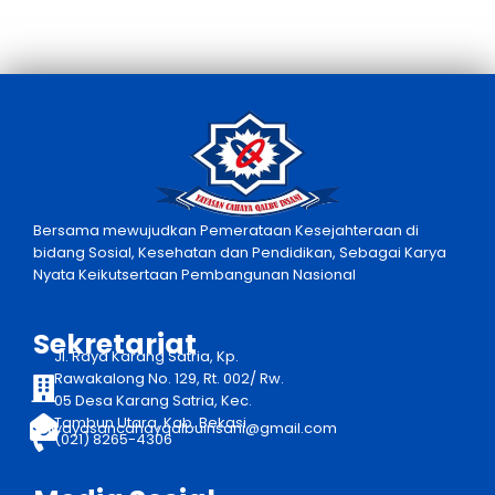
Bersama mewujudkan Pemerataan Kesejahteraan di
bidang Sosial, Kesehatan dan Pendidikan, Sebagai Karya
Nyata Keikutsertaan Pembangunan Nasional
Sekretariat
Jl. Raya Karang Satria, Kp.
Rawakalong No. 129, Rt. 002/ Rw.
05 Desa Karang Satria, Kec.
Tambun Utara, Kab. Bekasi
yayasancahayqalbuinsani@gmail.com
(021) 8265-4306