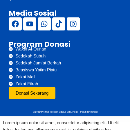
Media Sosial
Program Donasi
Wakaf Al-Qur'an
Sedekah Subuh
Sedekah Jum'at Berkah
Beasiswa Yatim Piatu
Zakat Mall
Zakat Fitrah
Donasi Sekarang
Copyright © 2026 Yayasan Cahaya Qalbu Insani - Peduli dan Berbagi
Lorem ipsum dolor sit amet, consectetur adipiscing elit. Ut elit
tellus, luctus nec ullamcorper mattis, pulvinar dapibus leo.