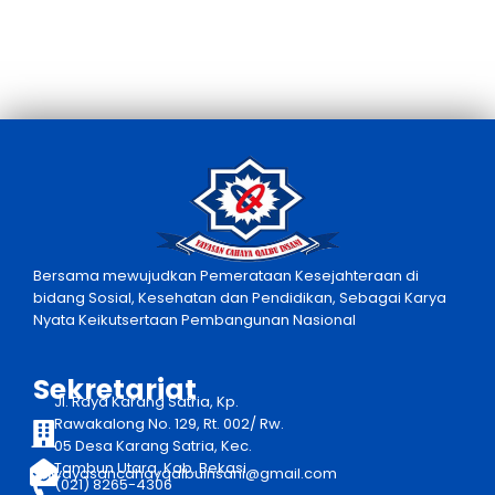
Bersama mewujudkan Pemerataan Kesejahteraan di
bidang Sosial, Kesehatan dan Pendidikan, Sebagai Karya
Nyata Keikutsertaan Pembangunan Nasional
Sekretariat
Jl. Raya Karang Satria, Kp.
Rawakalong No. 129, Rt. 002/ Rw.
05 Desa Karang Satria, Kec.
Tambun Utara, Kab. Bekasi
yayasancahayqalbuinsani@gmail.com
(021) 8265-4306