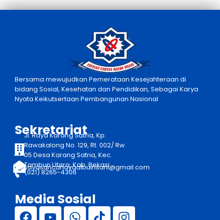
Bersama mewujudkan Pemerataan Kesejahteraan di
bidang Sosial, Kesehatan dan Pendidikan, Sebagai Karya
Nyata Keikutsertaan Pembangunan Nasional
Sekretariat
Jl. Raya Karang Satria, Kp.
Rawakalong No. 129, Rt. 002/ Rw.
05 Desa Karang Satria, Kec.
Tambun Utara, Kab. Bekasi
yayasancahayqalbuinsani@gmail.com
(021) 8265-4306
Media Sosial