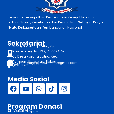
Bersama mewujudkan Pemerataan Kesejahteraan di
bidang Sosial, Kesehatan dan Pendidikan, Sebagai Karya
Nyata Keikutsertaan Pembangunan Nasional
Sekretariat
Jl. Raya Karang Satria, Kp.
Rawakalong No. 129, Rt. 002/ Rw.
05 Desa Karang Satria, Kec.
Tambun Utara, Kab. Bekasi
yayasancahayqalbuinsani@gmail.com
(021) 8265-4306
Media Sosial
Program Donasi
Wakaf Al-Qur'an