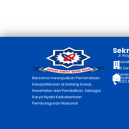
Sekr
Jl. Ra
Rawaka
05 De
Tambu
yayas
Bersama mewujudkan Pemerataan
(021)
Kesejahteraan di bidang Sosial,
Kesehatan dan Pendidikan, Sebagai
Karya Nyata Keikutsertaan
Pembangunan Nasional