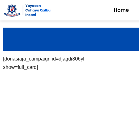
Home
Skip
to
content
[donasiaja_campaign id=djagdi806yl
show=full_card]