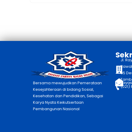
Sekr
Jl. Ra
Rawaka
05 De
Tambu
yayas
Bersama mewujudkan Pemerataan
(021)
Kesejahteraan di bidang Sosial,
Kesehatan dan Pendidikan, Sebagai
Karya Nyata Keikutsertaan
Pembangunan Nasional