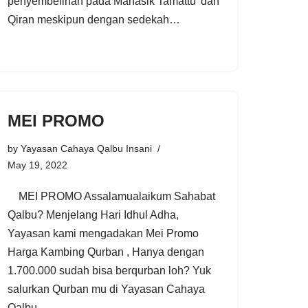
penyembelihan pada Manasik Tamattu’ dan
Qiran meskipun dengan sedekah…
MEI PROMO
by
Yayasan Cahaya Qalbu Insani
May 19, 2022
MEI PROMO Assalamualaikum Sahabat
Qalbu? Menjelang Hari Idhul Adha,
Yayasan kami mengadakan Mei Promo
Harga Kambing Qurban , Hanya dengan
1.700.000 sudah bisa berqurban loh? Yuk
salurkan Qurban mu di Yayasan Cahaya
Qalbu…