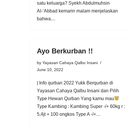
satu keluarga? Syekh Abdulmuhsin
Al-‘Abbad kemarin malam menjelaskan
bahwa…
Ayo Berkurban !!
by
Yayasan Cahaya Qalbu Insani
June 10, 2022
| Info qurban 2022 Yukk Berqurban di
Yayasan Cahaya Qalbu Insani dan Pilih
Type Hewan Qurban Yang kamu mau
Type Kambing : Kambing Super -/+ 60kg r :
5,4jt + 100 ongkos Type A -/+…