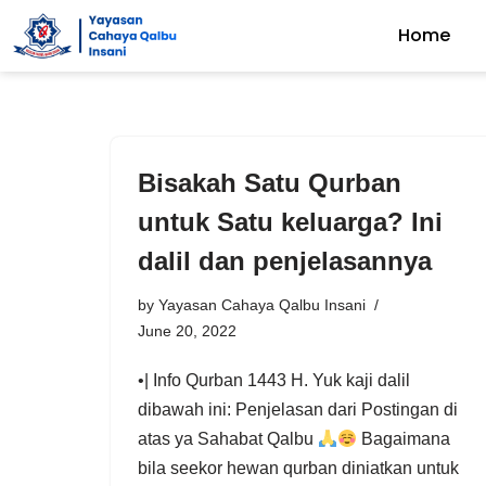
Home
Skip
to
content
Bisakah Satu Qurban
untuk Satu keluarga? Ini
dalil dan penjelasannya
by
Yayasan Cahaya Qalbu Insani
June 20, 2022
•| Info Qurban 1443 H. Yuk kaji dalil
dibawah ini: Penjelasan dari Postingan di
atas ya Sahabat Qalbu
Bagaimana
bila seekor hewan qurban diniatkan untuk