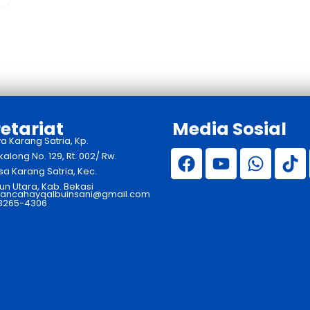
etariat
Media Sosial
ya Karang Satria, Kp.
long No. 129, Rt. 002/ Rw.
sa Karang Satria, Kec.
n Utara, Kab. Bekasi
ancahayqalbuinsani@gmail.com
 8265-4306