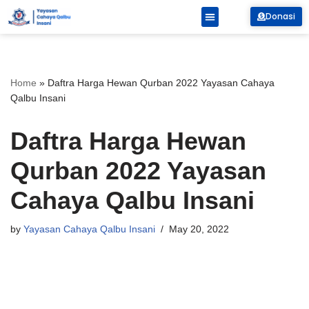
Donasi
Skip
Tentang Kami
to
content
Home
»
Daftra Harga Hewan Qurban 2022 Yayasan Cahaya
Qalbu Insani
Daftra Harga Hewan
Qurban 2022 Yayasan
Cahaya Qalbu Insani
by
Yayasan Cahaya Qalbu Insani
May 20, 2022