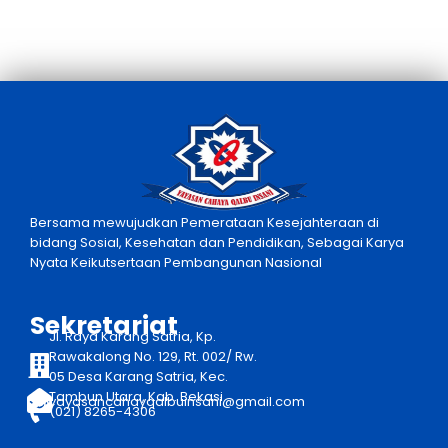
Bersama mewujudkan Pemerataan Kesejahteraan di
bidang Sosial, Kesehatan dan Pendidikan, Sebagai Karya
Nyata Keikutsertaan Pembangunan Nasional
Sekretariat
Jl. Raya Karang Satria, Kp.
Rawakalong No. 129, Rt. 002/ Rw.
05 Desa Karang Satria, Kec.
Tambun Utara, Kab. Bekasi
yayasancahayqalbuinsani@gmail.com
(021) 8265-4306