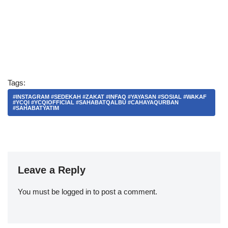
Tags:
#INSTAGRAM #SEDEKAH #ZAKAT #INFAQ #YAYASAN #SOSIAL #WAKAF
#YCQI #YCQIOFFICIAL #SAHABATQALBU #CAHAYAQURBAN
#SAHABATYATIM
Leave a Reply
You must be
logged in
to post a comment.