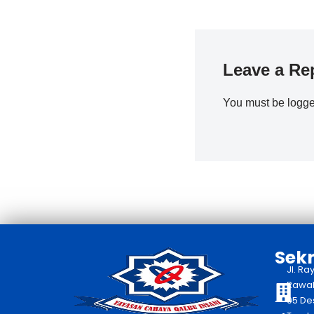
Leave a Re
You must be
logge
Sekr
Jl. Ra
Rawaka
05 De