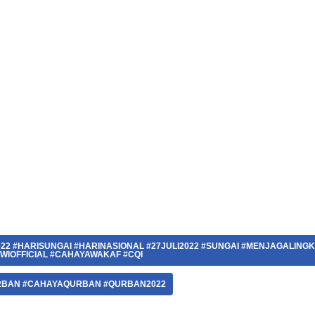
22 #HARISUNGAI #HARINASIONAL #27JULI2022 #SUNGAI #MENJAGALING
WIOFFICIAL #CAHAYAWAKAF #CQI
RBAN #CAHAYAQURBAN #QURBAN2022