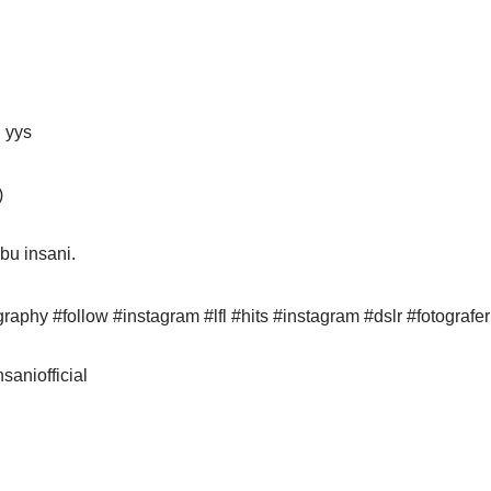
 yys
)
bu insani.
aphy #follow #instagram #lfl #hits #instagram #dslr #fotografer
aniofficial