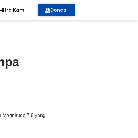
Mitra Kami
Donasi
mpa
n Magnitudo 7.8 yang