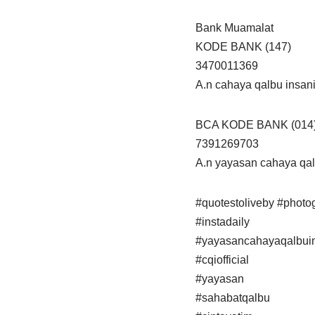
Bank Muamalat
KODE BANK (147)
3470011369
A.n cahaya qalbu insani
BCA KODE BANK (014
7391269703
A.n yayasan cahaya qal
#quotestoliveby #photogr
#instadaily
#yayasancahayaqalbuins
#cqiofficial
#yayasan
#sahabatqalbu