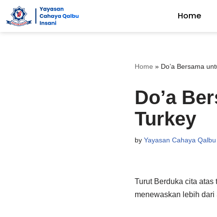
Home
Skip
to
content
Home
»
Do’a Bersama un
Do’a Be
Turkey
by
Yayasan Cahaya Qalbu 
Turut Berduka cita ata
menewaskan lebih dari 