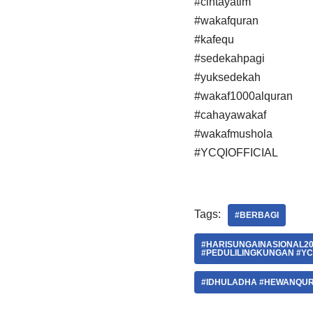
#cintayatim
#wakafquran
#kafequ
#sedekahpagi
#yuksedekah
#wakaf1000alquran
#cahayawakaf
#wakafmushola
#YCQIOFFICIAL
Tags:
#BERBAGI
#HARISUNGAINASIONAL20
#PEDULILINGKUNGAN #YC
#IDHULADHA #HEWANQU