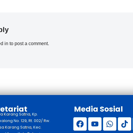
ply
d in
to post a comment.
etariat
Media Sosial
ya Karang Satria, Kp.
long No. 129, Rt. 002/ Rw.
sa Karang Satria, Kec.