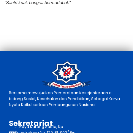
“Santri kuat, bangsa bermartabat.”
Bersama mewujudkan Pemerataan Kesejahteraan di
bidang Sosial, Kesehatan dan Pendidikan, Sebagai Karya
Nyata Keikutsertaan Pembangunan Nasional
Sekretariat
Jl. Raya Karang Satria, Kp.
Rawakalong No. 129, Rt. 002/ Rw.