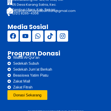
05 Desa Karang Satria, Kec.
Tambun Utara, Kab. Bekasi
yayasancahayqalbuinsani@gmail.com
(021) 8265-4306
Media Sosial
Program Donasi
Wakaf Al-Qur'an
Sedekah Subuh
Sedekah Jum'at Berkah
Beasiswa Yatim Piatu
Zakat Mall
Zakat Fitrah
Donasi Sekarang