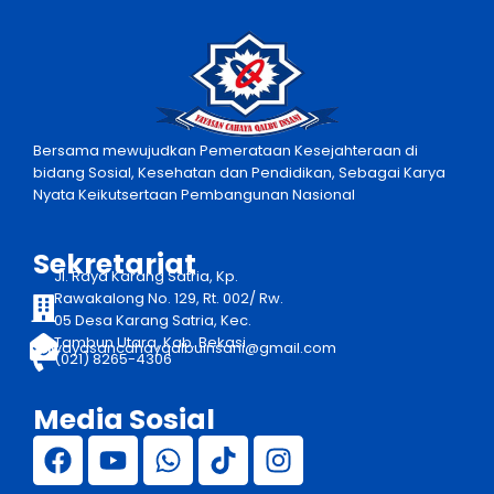
Bersama mewujudkan Pemerataan Kesejahteraan di
bidang Sosial, Kesehatan dan Pendidikan, Sebagai Karya
Nyata Keikutsertaan Pembangunan Nasional
Sekretariat
Jl. Raya Karang Satria, Kp.
Rawakalong No. 129, Rt. 002/ Rw.
05 Desa Karang Satria, Kec.
Tambun Utara, Kab. Bekasi
yayasancahayqalbuinsani@gmail.com
(021) 8265-4306
Media Sosial