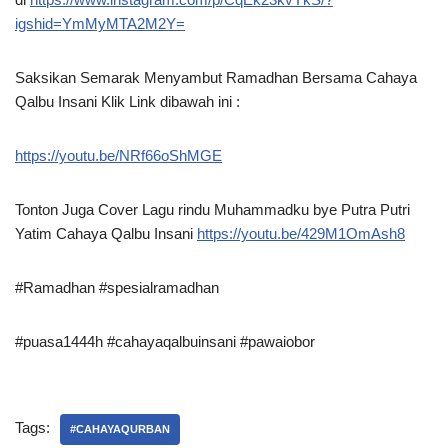
igshid=YmMyMTA2M2Y=
Saksikan Semarak Menyambut Ramadhan Bersama Cahaya
Qalbu Insani Klik Link dibawah ini :
https://youtu.be/NRf66oShMGE
Tonton Juga Cover Lagu rindu Muhammadku bye Putra Putri
Yatim Cahaya Qalbu Insani
https://youtu.be/429M1OmAsh8
#Ramadhan #spesialramadhan
#puasa1444h #cahayaqalbuinsani #pawaiobor
Tags:
#CAHAYAQURBAN