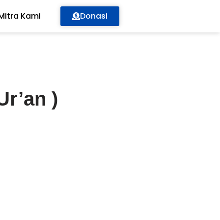
Mitra Kami
Donasi
r’an )