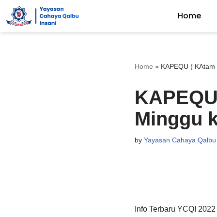
Home
Skip
to
content
Home
»
KAPEQU ( KAtam P
KAPEQU 
Minggu k
by
Yayasan Cahaya Qalbu 
Info Terbaru YCQI 2022