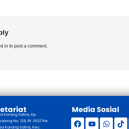
ply
d in
to post a comment.
etariat
Media Sosial
ya Karang Satria, Kp.
long No. 129, Rt. 002/ Rw.
sa Karang Satria, Kec.