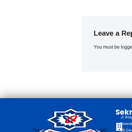
Leave a Re
You must be
logge
Sekr
Jl. Ra
Rawaka
05 De