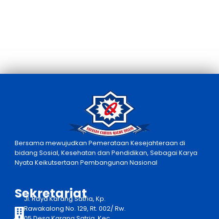
Bersama mewujudkan Pemerataan Kesejahteraan di
bidang Sosial, Kesehatan dan Pendidikan, Sebagai Karya
Nyata Keikutsertaan Pembangunan Nasional
Sekretariat
Jl. Raya Karang Satria, Kp.
Rawakalong No. 129, Rt. 002/ Rw.
05 Desa Karang Satria, Kec.