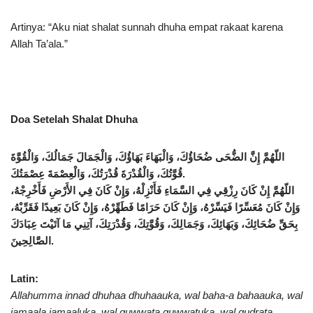
Artinya: “Aku niat shalat sunnah dhuha empat rakaat karena
Allah Ta’ala.”
Doa Setelah Shalat Dhuha
اللّهُمَّ إِنَّ الضُّحَى ضُحَاؤُكَ، وَالْبَهَاءَ بَهَاؤُكَ، وَالْجَمَالَ جَمَالُكَ، وَالْقُوَّةَ
قُوَّتُكَ، وَالْقُدْرَةَ قُدْرَتُكَ، وَالْعِصْمَةَ عِصْمَتُكَ
.
اللّهُمَّ إِنْ كَانَ رِزْقِي فِي السَّمَاءِ فَأَنْزِلْهُ، وَإِنْ كَانَ فِي الأَرْضِ فَأَخْرِجْهُ،
وَإِنْ كَانَ مُعَسِّرًا فَيَسِّرْهُ، وَإِنْ كَانَ حَرَامًا فَطَهِّرْهُ، وَإِنْ كَانَ بَعِيدًا فَقَرِّبْهُ،
بِحَقِّ ضُحَائِكَ، وَبَهَائِكَ، وَجَمَالِكَ، وَقُوَّتِكَ، وَقُدْرَتِكَ، آتِنِي مَا آتَيْتَ عِبَادَكَ
الصَّالِحِينَ
.
Latin:
Allahumma innad dhuhaa dhuhaauka, wal baha-a bahaauka, wal
jamaala jamaaluka, wal quwwata quwwatuka, wal qudrata