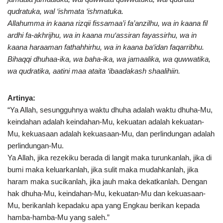
qudratuka, wal ‘ishmata ‘ishmatuka.
Allahumma in kaana rizqii fissamaa’i fa’anzilhu, wa in kaana fil
ardhi fa-akhrijhu, wa in kaana mu‘assiran fayassirhu, wa in
kaana haraaman fathahhirhu, wa in kaana ba‘idan faqarribhu.
Bihaqqi dhuhaa-ika, wa baha-ika, wa jamaalika, wa quwwatika,
wa qudratika, aatini maa ataita ‘ibaadakash shaalihiin.
Artinya:
“Ya Allah, sesungguhnya waktu dhuha adalah waktu dhuha-Mu,
keindahan adalah keindahan-Mu, kekuatan adalah kekuatan-
Mu, kekuasaan adalah kekuasaan-Mu, dan perlindungan adalah
perlindungan-Mu.
Ya Allah, jika rezekiku berada di langit maka turunkanlah, jika di
bumi maka keluarkanlah, jika sulit maka mudahkanlah, jika
haram maka sucikanlah, jika jauh maka dekatkanlah. Dengan
hak dhuha-Mu, keindahan-Mu, kekuatan-Mu dan kekuasaan-
Mu, berikanlah kepadaku apa yang Engkau berikan kepada
hamba-hamba-Mu yang saleh.”