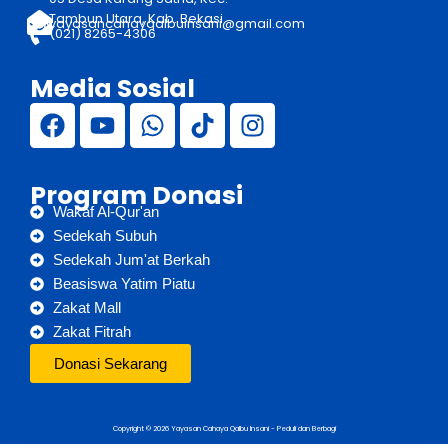
Tambun Utara, Kab. Bekasi
yayasancahayqalbuinsani@gmail.com
(021) 8265-4306
Media Sosial
Program Donasi
Wakaf Al-Qur'an
Sedekah Subuh
Sedekah Jum'at Berkah
Beasiswa Yatim Piatu
Zakat Mall
Zakat Fitrah
Donasi Sekarang
Copyright © 2026 Yayasan Cahaya Qalbu Insani - Peduli dan Berbagi