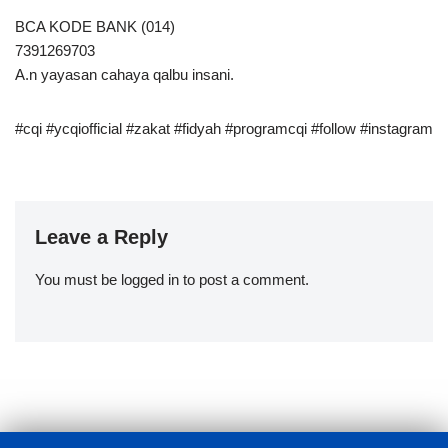
BCA KODE BANK (014)
7391269703
A.n yayasan cahaya qalbu insani.
#cqi #ycqiofficial #zakat #fidyah #programcqi #follow #instagram
Leave a Reply
You must be
logged in
to post a comment.