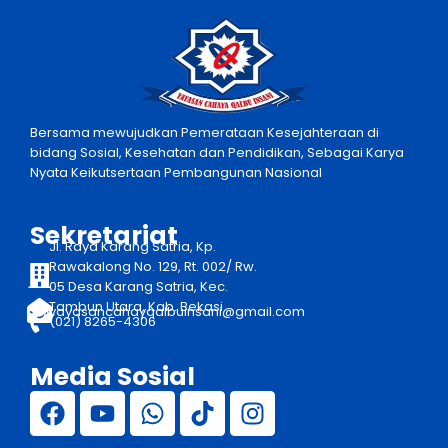
Bersama mewujudkan Pemerataan Kesejahteraan di
bidang Sosial, Kesehatan dan Pendidikan, Sebagai Karya
Nyata Keikutsertaan Pembangunan Nasional
Sekretariat
Jl. Raya Karang Satria, Kp.
Rawakalong No. 129, Rt. 002/ Rw.
05 Desa Karang Satria, Kec.
Tambun Utara, Kab. Bekasi
yayasancahayqalbuinsani@gmail.com
(021) 8265-4306
Media Sosial