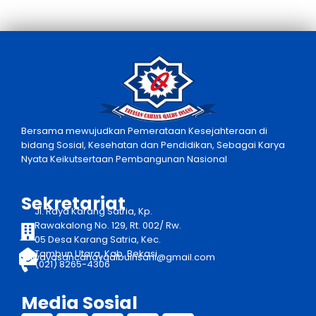
Bersama mewujudkan Pemerataan Kesejahteraan di
bidang Sosial, Kesehatan dan Pendidikan, Sebagai Karya
Nyata Keikutsertaan Pembangunan Nasional
Sekretariat
Jl. Raya Karang Satria, Kp.
Rawakalong No. 129, Rt. 002/ Rw.
05 Desa Karang Satria, Kec.
Tambun Utara, Kab. Bekasi
yayasancahayqalbuinsani@gmail.com
(021) 8265-4306
Media Sosial