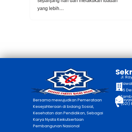
sepanjang hari dan melakukan ibadah
yang lebih…
Sekr
Jl. Ra
Rawaka
05 De
Tambu
yayas
Bersama mewujudkan Pemerataan
(021)
Kesejahteraan di bidang Sosial,
Kesehatan dan Pendidikan, Sebagai
Karya Nyata Keikutsertaan
Pembangunan Nasional