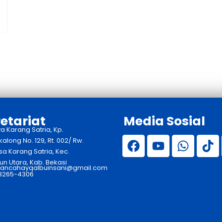
etariat
Media Sosial
ya Karang Satria, Kp.
long No. 129, Rt. 002/ Rw.
sa Karang Satria, Kec.
n Utara, Kab. Bekasi
ancahayqalbuinsani@gmail.com
 8265-4306