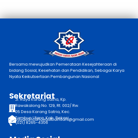
Bersama mewujudkan Pemerataan Kesejahteraan di
bidang Sosial, Kesehatan dan Pendidikan, Sebagai Karya
Nyata Keikutsertaan Pembangunan Nasional
Sekretariat
Jl. Raya Karang Satria, Kp.
Rawakalong No. 129, Rt. 002/ Rw.
05 Desa Karang Satria, Kec.
Tambun Utara, Kab. Bekasi
yayasancahayqalbuinsani@gmail.com
(021) 8265-4306